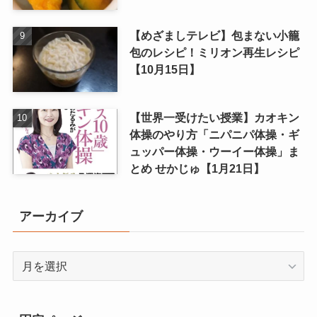
【めざましテレビ】包まない小籠
包のレシピ！ミリオン再生レシピ
【10月15日】
【世界一受けたい授業】カオキン
体操のやり方「ニパニパ体操・ギ
ュッパー体操・ウーイー体操」ま
とめ せかじゅ【1月21日】
アーカイブ
ア
ー
カ
イ