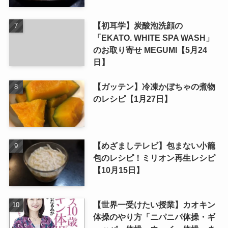
【初耳学】炭酸泡洗顔の
「EKATO. WHITE SPA WASH」
のお取り寄せ MEGUMI【5月24
日】
【ガッテン】冷凍かぼちゃの煮物
のレシピ【1月27日】
【めざましテレビ】包まない小籠
包のレシピ！ミリオン再生レシピ
【10月15日】
【世界一受けたい授業】カオキン
体操のやり方「ニパニパ体操・ギ