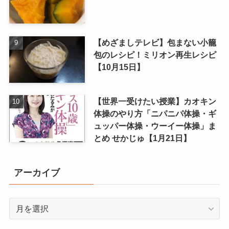
【めざましテレビ】包まない小籠
包のレシピ！ミリオン再生レシピ
【10月15日】
【世界一受けたい授業】カオキン
体操のやり方「ニパニパ体操・ギ
ュッパー体操・ウーイー体操」ま
とめ せかじゅ【1月21日】
アーカイブ
ア
ー