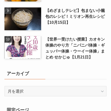
【めざましテレビ】包まない小籠
包のレシピ！ミリオン再生レシピ
【10月15日】
【世界一受けたい授業】カオキン
体操のやり方「ニパニパ体操・ギ
ュッパー体操・ウーイー体操」ま
とめ せかじゅ【1月21日】
アーカイブ
ア
ー
カ
イ
固定ページ