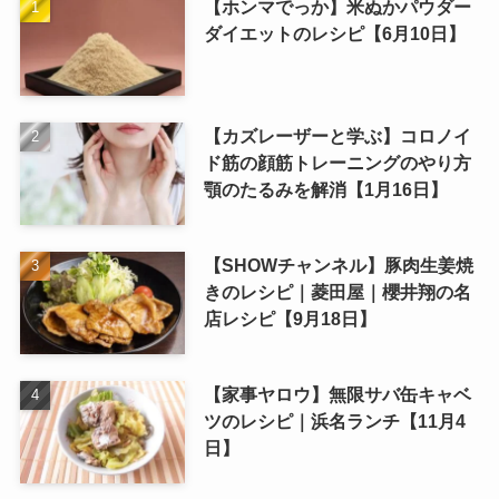
【ホンマでっか】米ぬかパウダー
ダイエットのレシピ【6月10日】
【カズレーザーと学ぶ】コロノイ
ド筋の顔筋トレーニングのやり方
顎のたるみを解消【1月16日】
【SHOWチャンネル】豚肉生姜焼
きのレシピ｜菱田屋｜櫻井翔の名
店レシピ【9月18日】
【家事ヤロウ】無限サバ缶キャベ
ツのレシピ｜浜名ランチ【11月4
日】