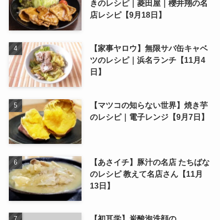
きのレシピ｜菱田屋｜櫻井翔の名
店レシピ【9月18日】
【家事ヤロウ】無限サバ缶キャベ
ツのレシピ｜浜名ランチ【11月4
日】
【マツコの知らない世界】焼き芋
のレシピ｜電子レンジ【9月7日】
【あさイチ】豚汁の名店 たちばな
のレシピ 教えて名店さん【11月
13日】
【初耳学】炭酸泡洗顔の