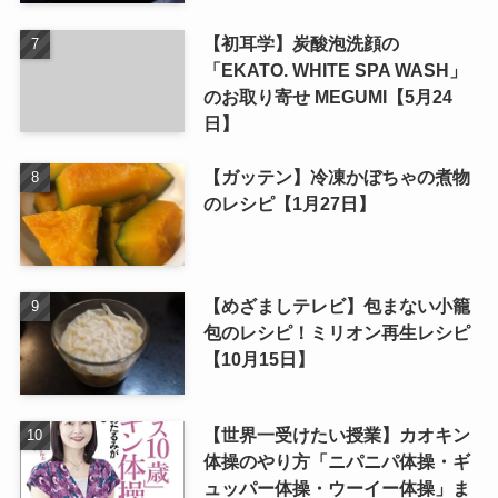
【初耳学】炭酸泡洗顔の
「EKATO. WHITE SPA WASH」
のお取り寄せ MEGUMI【5月24
日】
【ガッテン】冷凍かぼちゃの煮物
のレシピ【1月27日】
【めざましテレビ】包まない小籠
包のレシピ！ミリオン再生レシピ
【10月15日】
【世界一受けたい授業】カオキン
体操のやり方「ニパニパ体操・ギ
ュッパー体操・ウーイー体操」ま