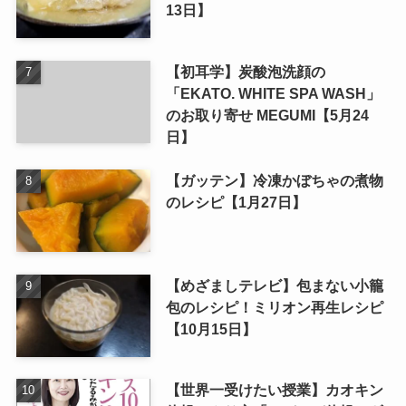
13日】
【初耳学】炭酸泡洗顔の
「EKATO. WHITE SPA WASH」
のお取り寄せ MEGUMI【5月24
日】
【ガッテン】冷凍かぼちゃの煮物
のレシピ【1月27日】
【めざましテレビ】包まない小籠
包のレシピ！ミリオン再生レシピ
【10月15日】
【世界一受けたい授業】カオキン