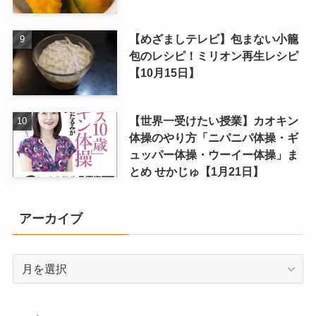
【めざましテレビ】包まない小籠
包のレシピ！ミリオン再生レシピ
【10月15日】
【世界一受けたい授業】カオキン
体操のやり方「ニパニパ体操・ギ
ュッパー体操・ウーイー体操」ま
とめ せかじゅ【1月21日】
アーカイブ
ア
ー
カ
イ