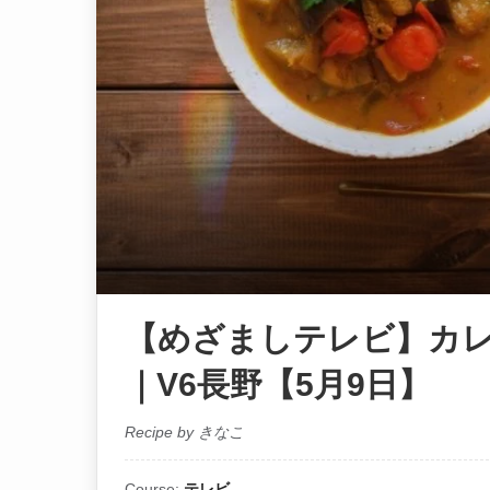
【めざましテレビ】カ
｜V6長野【5月9日】
Recipe by きなこ
Course:
テレビ