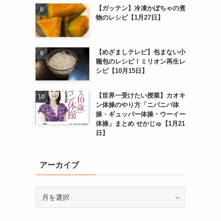
【ガッテン】冷凍かぼちゃの煮
物のレシピ【1月27日】
【めざましテレビ】包まない小
籠包のレシピ！ミリオン再生レ
シピ【10月15日】
【世界一受けたい授業】カオキ
ン体操のやり方「ニパニパ体
操・ギュッパー体操・ウーイー
体操」まとめ せかじゅ【1月21
日】
アーカイブ
ア
ー
カ