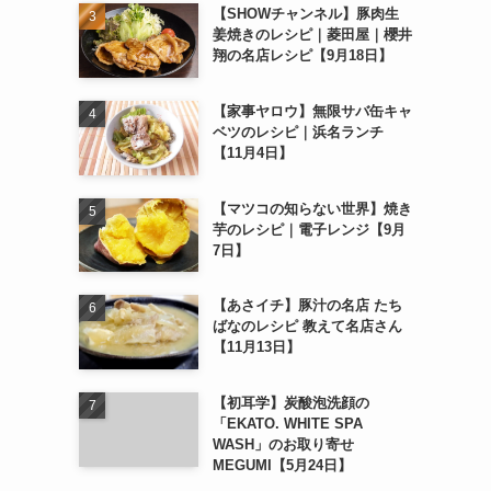
【SHOWチャンネル】豚肉生
姜焼きのレシピ｜菱田屋｜櫻井
翔の名店レシピ【9月18日】
【家事ヤロウ】無限サバ缶キャ
ベツのレシピ｜浜名ランチ
【11月4日】
【マツコの知らない世界】焼き
芋のレシピ｜電子レンジ【9月
7日】
【あさイチ】豚汁の名店 たち
ばなのレシピ 教えて名店さん
【11月13日】
【初耳学】炭酸泡洗顔の
「EKATO. WHITE SPA
WASH」のお取り寄せ
MEGUMI【5月24日】