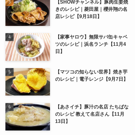
【SHOWチャンネル】豚肉生姜焼
きのレシピ｜菱田屋｜櫻井翔の名
店レシピ【9月18日】
【家事ヤロウ】無限サバ缶キャベ
ツのレシピ｜浜名ランチ【11月4
日】
【マツコの知らない世界】焼き芋
のレシピ｜電子レンジ【9月7日】
【あさイチ】豚汁の名店 たちばな
のレシピ 教えて名店さん【11月
13日】