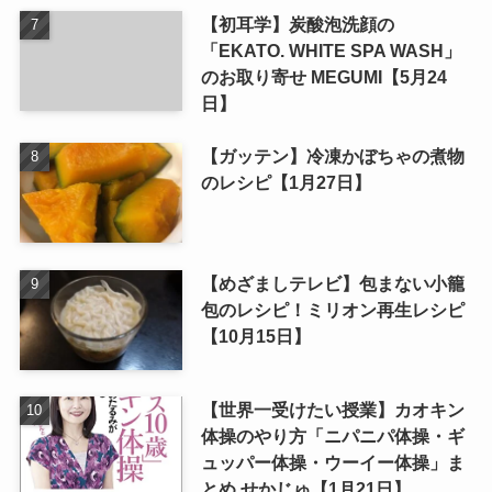
【初耳学】炭酸泡洗顔の
「EKATO. WHITE SPA WASH」
のお取り寄せ MEGUMI【5月24
日】
【ガッテン】冷凍かぼちゃの煮物
のレシピ【1月27日】
【めざましテレビ】包まない小籠
包のレシピ！ミリオン再生レシピ
【10月15日】
【世界一受けたい授業】カオキン
体操のやり方「ニパニパ体操・ギ
ュッパー体操・ウーイー体操」ま
とめ せかじゅ【1月21日】