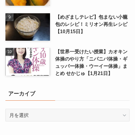
【めざましテレビ】包まない小籠
包のレシピ！ミリオン再生レシピ
【10月15日】
【世界一受けたい授業】カオキン
体操のやり方「ニパニパ体操・ギ
ュッパー体操・ウーイー体操」ま
とめ せかじゅ【1月21日】
アーカイブ
ア
ー
カ
イ