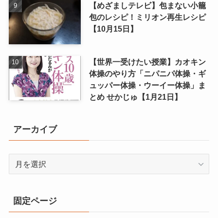
【めざましテレビ】包まない小籠
包のレシピ！ミリオン再生レシピ
【10月15日】
【世界一受けたい授業】カオキン
体操のやり方「ニパニパ体操・ギ
ュッパー体操・ウーイー体操」ま
とめ せかじゅ【1月21日】
アーカイブ
ア
ー
カ
イ
固定ページ
ブ