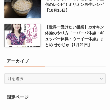
包のレシピ！ミリオン再生レシピ
【10月15日】
【世界一受けたい授業】カオキン
体操のやり方「ニパニパ体操・ギ
ュッパー体操・ウーイー体操」ま
とめ せかじゅ【1月21日】
アーカイブ
ア
ー
カ
イ
固定ページ
ブ