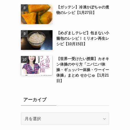
【ガッテン】冷凍かぼちゃの煮
物のレシピ【1月27日】
【めざましテレビ】包まない小
籠包のレシピ！ミリオン再生レ
シピ【10月15日】
【世界一受けたい授業】カオキ
ン体操のやり方「ニパニパ体
操・ギュッパー体操・ウーイー
体操」まとめ せかじゅ【1月21
日】
アーカイブ
ア
ー
カ