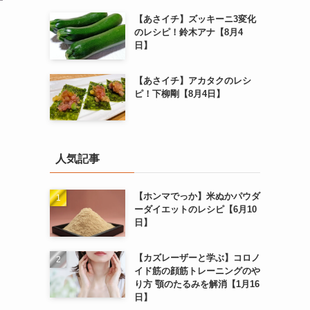
【あさイチ】ズッキーニ3変化
のレシピ！鈴木アナ【8月4
日】
【あさイチ】アカタクのレシ
ピ！下柳剛【8月4日】
人気記事
【ホンマでっか】米ぬかパウダ
ーダイエットのレシピ【6月10
日】
【カズレーザーと学ぶ】コロノ
イド筋の顔筋トレーニングのや
り方 顎のたるみを解消【1月16
日】