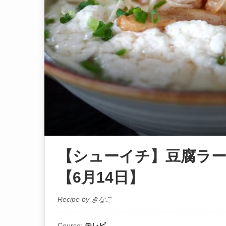
【シューイチ】豆腐ラ
【6月14日】
Recipe by きなこ
Course:
テレビ