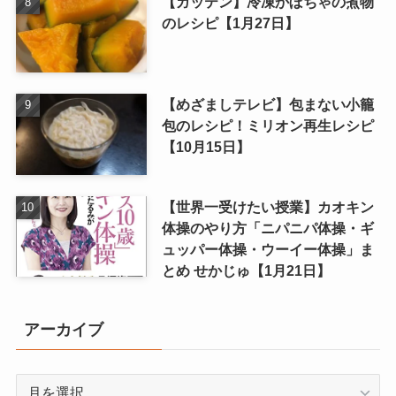
【ガッテン】冷凍かぼちゃの煮物
のレシピ【1月27日】
【めざましテレビ】包まない小籠
包のレシピ！ミリオン再生レシピ
【10月15日】
【世界一受けたい授業】カオキン
体操のやり方「ニパニパ体操・ギ
ュッパー体操・ウーイー体操」ま
とめ せかじゅ【1月21日】
アーカイブ
ア