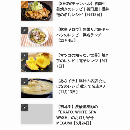
【SHOWチャンネル】豚肉生
姜焼きのレシピ｜菱田屋｜櫻井
翔の名店レシピ【9月18日】
【家事ヤロウ】無限サバ缶キャ
ベツのレシピ｜浜名ランチ
【11月4日】
【マツコの知らない世界】焼き
芋のレシピ｜電子レンジ【9月
7日】
【あさイチ】豚汁の名店 たち
ばなのレシピ 教えて名店さん
【11月13日】
【初耳学】炭酸泡洗顔の
「EKATO. WHITE SPA
WASH」のお取り寄せ
MEGUMI【5月24日】