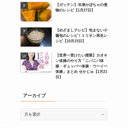
【ガッテン】冷凍かぼちゃの煮
物のレシピ【1月27日】
【めざましテレビ】包まない小
籠包のレシピ！ミリオン再生レ
シピ【10月15日】
【世界一受けたい授業】カオキ
ン体操のやり方「ニパニパ体
操・ギュッパー体操・ウーイー
体操」まとめ せかじゅ【1月21
日】
アーカイブ
ア
ー
カ