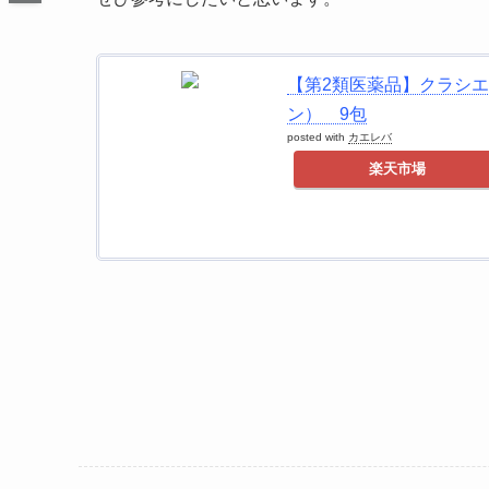
【第2類医薬品】クラシ
ン） 9包
posted with
カエレバ
楽天市場