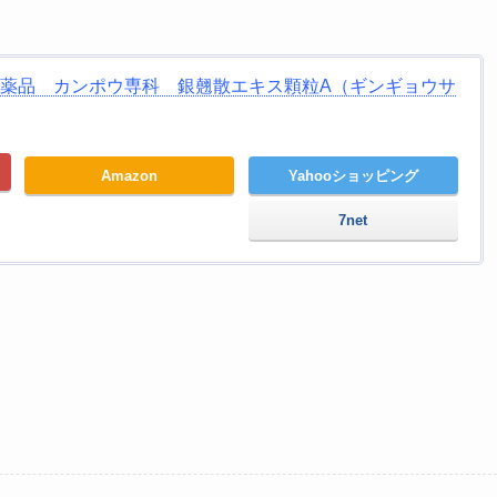
エ薬品 カンポウ専科 銀翹散エキス顆粒A（ギンギョウサ
Amazon
Yahooショッピング
7net