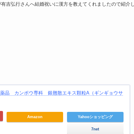
んが有吉弘行さんへ結婚祝いに漢方を教えてくれましたので紹介
エ薬品 カンポウ専科 銀翹散エキス顆粒A（ギンギョウサ
Amazon
Yahooショッピング
7net