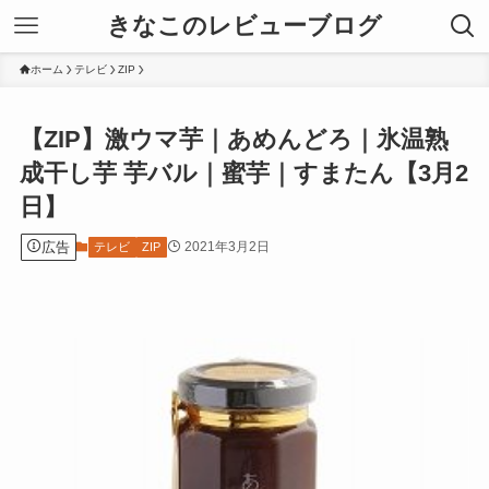
きなこのレビューブログ
ホーム
テレビ
ZIP
【ZIP】激ウマ芋｜あめんどろ｜氷温熟
成干し芋 芋バル｜蜜芋｜すまたん【3月2
日】
広告
2021年3月2日
テレビ
ZIP