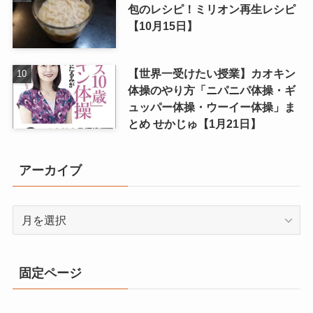
包のレシピ！ミリオン再生レシピ
【10月15日】
【世界一受けたい授業】カオキン
体操のやり方「ニパニパ体操・ギ
ュッパー体操・ウーイー体操」ま
とめ せかじゅ【1月21日】
アーカイブ
ア
ー
カ
イ
固定ページ
ブ