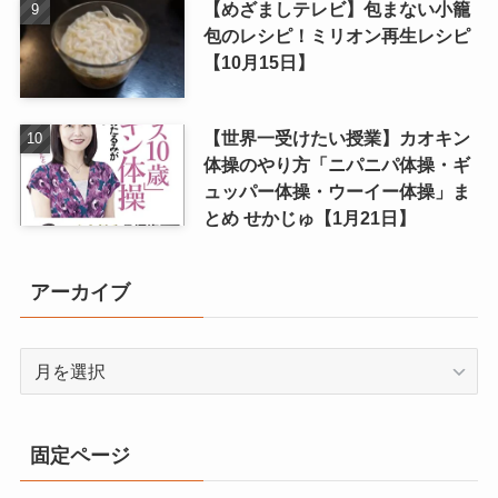
【めざましテレビ】包まない小籠
包のレシピ！ミリオン再生レシピ
【10月15日】
【世界一受けたい授業】カオキン
体操のやり方「ニパニパ体操・ギ
ュッパー体操・ウーイー体操」ま
とめ せかじゅ【1月21日】
アーカイブ
ア
ー
カ
イ
固定ページ
ブ