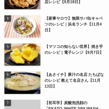
店レシピ【9月18日】
【家事ヤロウ】無限サバ缶キャベ
ツのレシピ｜浜名ランチ【11月4
日】
【マツコの知らない世界】焼き芋
のレシピ｜電子レンジ【9月7日】
【あさイチ】豚汁の名店 たちばな
のレシピ 教えて名店さん【11月
13日】
【初耳学】炭酸泡洗顔の
「EKATO. WHITE SPA WASH」