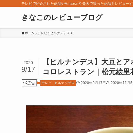
テレビで紹介された商品やAmazonや楽天で買った商品をレビュー
きなこのレビューブログ
ホーム
テレビ
ヒルナンデス
【ヒルナンデス】大豆とア
2020
9/17
コロレストラン｜松元絵里花
広告
2020年9月17日
2020年11月
テレビ
ヒルナンデス