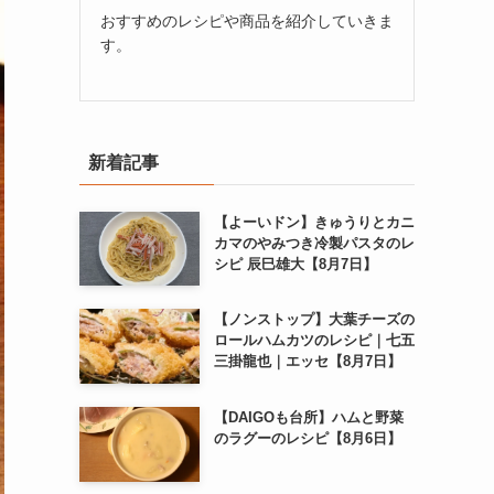
おすすめのレシピや商品を紹介していきま
す。
新着記事
【よーいドン】きゅうりとカニ
カマのやみつき冷製パスタのレ
シピ 辰巳雄大【8月7日】
【ノンストップ】大葉チーズの
ロールハムカツのレシピ｜七五
三掛龍也｜エッセ【8月7日】
【DAIGOも台所】ハムと野菜
のラグーのレシピ【8月6日】