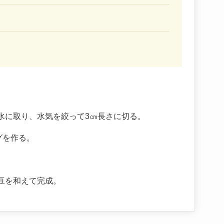
水に取り、水気を絞って3㎝長さに切る。
グを作る。
豆を和えて完成。