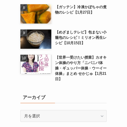
【ガッテン】冷凍かぼちゃの煮
物のレシピ【1月27日】
【めざましテレビ】包まない小
籠包のレシピ！ミリオン再生レ
シピ【10月15日】
【世界一受けたい授業】カオキ
ン体操のやり方「ニパニパ体
操・ギュッパー体操・ウーイー
体操」まとめ せかじゅ【1月21
日】
アーカイブ
ア
ー
カ