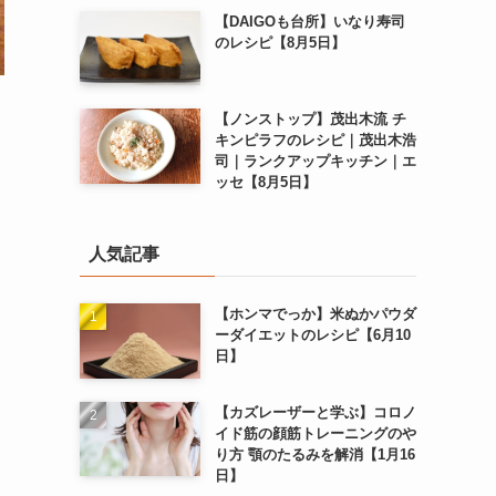
【DAIGOも台所】いなり寿司
のレシピ【8月5日】
【ノンストップ】茂出木流 チ
キンピラフのレシピ｜茂出木浩
司｜ランクアップキッチン｜エ
ッセ【8月5日】
人気記事
【ホンマでっか】米ぬかパウダ
ーダイエットのレシピ【6月10
日】
【カズレーザーと学ぶ】コロノ
イド筋の顔筋トレーニングのや
り方 顎のたるみを解消【1月16
日】