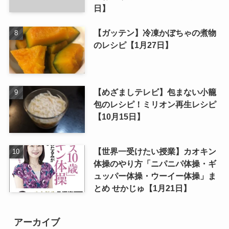
日】
【ガッテン】冷凍かぼちゃの煮物
のレシピ【1月27日】
【めざましテレビ】包まない小籠
包のレシピ！ミリオン再生レシピ
【10月15日】
【世界一受けたい授業】カオキン
体操のやり方「ニパニパ体操・ギ
ュッパー体操・ウーイー体操」ま
とめ せかじゅ【1月21日】
アーカイブ