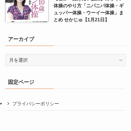
体操のやり方「ニパニパ体操・ギ
ュッパー体操・ウーイー体操」ま
とめ せかじゅ【1月21日】
アーカイブ
ア
ー
カ
イ
固定ページ
ブ
プライバシーポリシー