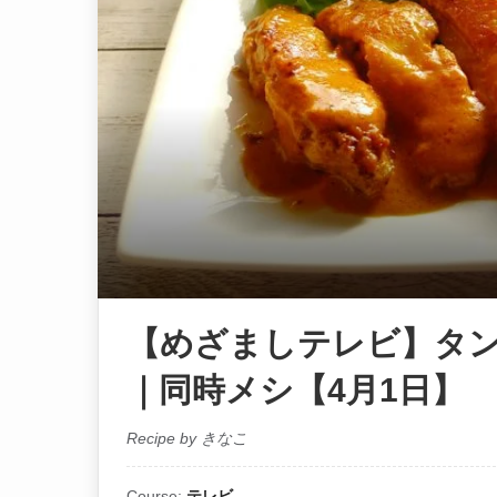
【めざましテレビ】タ
｜同時メシ【4月1日】
Recipe by きなこ
Course:
テレビ