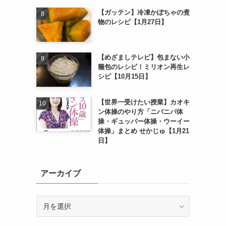
【ガッテン】冷凍かぼちゃの煮
物のレシピ【1月27日】
【めざましテレビ】包まない小
籠包のレシピ！ミリオン再生レ
シピ【10月15日】
【世界一受けたい授業】カオキ
ン体操のやり方「ニパニパ体
操・ギュッパー体操・ウーイー
体操」まとめ せかじゅ【1月21
日】
アーカイブ
ア
ー
カ