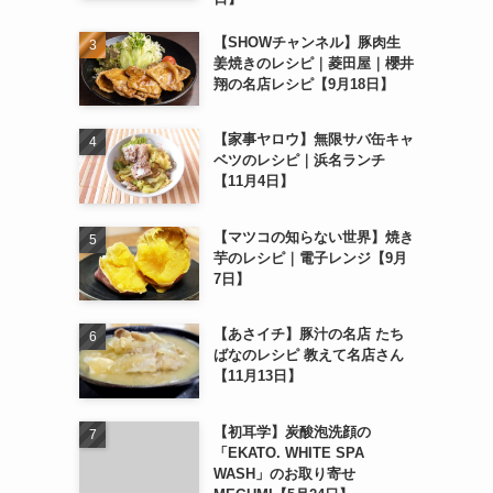
【SHOWチャンネル】豚肉生
姜焼きのレシピ｜菱田屋｜櫻井
翔の名店レシピ【9月18日】
【家事ヤロウ】無限サバ缶キャ
ベツのレシピ｜浜名ランチ
【11月4日】
【マツコの知らない世界】焼き
芋のレシピ｜電子レンジ【9月
7日】
【あさイチ】豚汁の名店 たち
ばなのレシピ 教えて名店さん
【11月13日】
【初耳学】炭酸泡洗顔の
「EKATO. WHITE SPA
WASH」のお取り寄せ