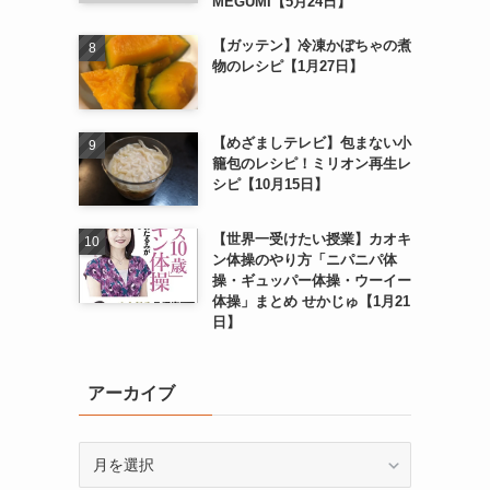
MEGUMI【5月24日】
【ガッテン】冷凍かぼちゃの煮
物のレシピ【1月27日】
【めざましテレビ】包まない小
籠包のレシピ！ミリオン再生レ
シピ【10月15日】
【世界一受けたい授業】カオキ
ン体操のやり方「ニパニパ体
操・ギュッパー体操・ウーイー
体操」まとめ せかじゅ【1月21
日】
アーカイブ
ア
ー