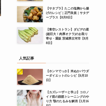
【サタプラ】たこの塩麹から揚
げのレシピ｜正門良規｜サタデ
ープラス【8月8日】
【青空レストラン】ダビデの星
(超巨大！肉厚オクラ)のお取り
寄せ・通販 茨城県古河市【8月
8日】
人気記事
【ホンマでっか】米ぬかパウダ
ーダイエットのレシピ【6月10
日】
【カズレーザーと学ぶ】コロノ
イド筋の顔筋トレーニングのや
り方 顎のたるみを解消【1月16
日】