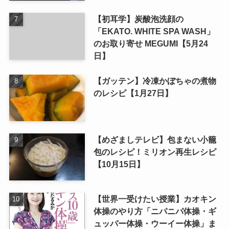
【初耳学】炭酸泡洗顔の
「EKATO. WHITE SPA WASH」
のお取り寄せ MEGUMI【5月24
日】
【ガッテン】冷凍かぼちゃの煮物
のレシピ【1月27日】
【めざましテレビ】包まない小籠
包のレシピ！ミリオン再生レシピ
【10月15日】
【世界一受けたい授業】カオキン
体操のやり方「ニパニパ体操・ギ
ュッパー体操・ウーイー体操」ま