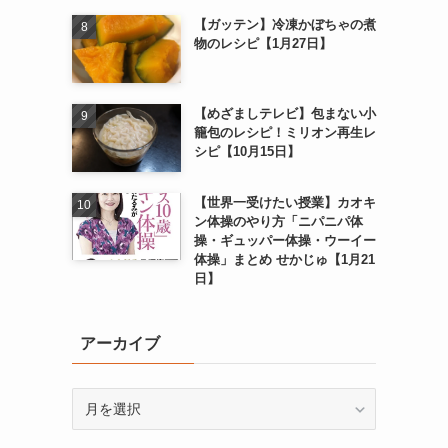
【ガッテン】冷凍かぼちゃの煮
物のレシピ【1月27日】
【めざましテレビ】包まない小
籠包のレシピ！ミリオン再生レ
シピ【10月15日】
【世界一受けたい授業】カオキ
ン体操のやり方「ニパニパ体
操・ギュッパー体操・ウーイー
体操」まとめ せかじゅ【1月21
日】
アーカイブ
ア
ー
カ