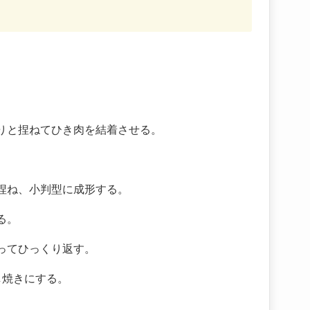
りと捏ねてひき肉を結着させる。
捏ね、小判型に成形する。
る。
ってひっくり返す。
し焼きにする。