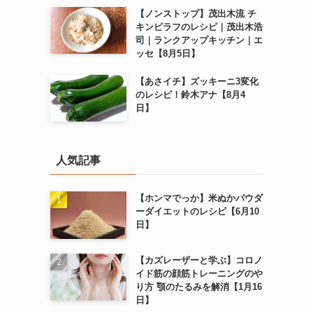
【ノンストップ】茂出木流 チ
キンピラフのレシピ｜茂出木浩
司｜ランクアップキッチン｜エ
ッセ【8月5日】
【あさイチ】ズッキーニ3変化
のレシピ！鈴木アナ【8月4
日】
人気記事
【ホンマでっか】米ぬかパウダ
ーダイエットのレシピ【6月10
日】
【カズレーザーと学ぶ】コロノ
イド筋の顔筋トレーニングのや
り方 顎のたるみを解消【1月16
日】