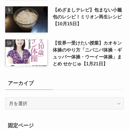
【めざましテレビ】包まない小籠
包のレシピ！ミリオン再生レシピ
【10月15日】
【世界一受けたい授業】カオキン
体操のやり方「ニパニパ体操・ギ
ュッパー体操・ウーイー体操」ま
とめ せかじゅ【1月21日】
アーカイブ
ア
ー
カ
イ
固定ページ