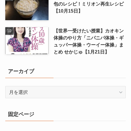
包のレシピ！ミリオン再生レシピ
【10月15日】
【世界一受けたい授業】カオキン
体操のやり方「ニパニパ体操・ギ
ュッパー体操・ウーイー体操」ま
とめ せかじゅ【1月21日】
アーカイブ
ア
ー
カ
イ
固定ページ
ブ