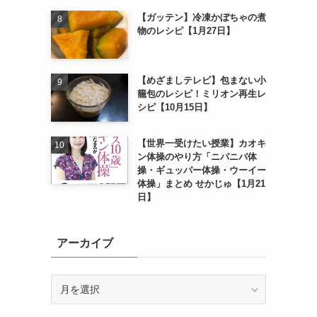
【ガッテン】冷凍かぼちゃの煮
物のレシピ【1月27日】
【めざましテレビ】包まない小
籠包のレシピ！ミリオン再生レ
シピ【10月15日】
【世界一受けたい授業】カオキ
ン体操のやり方「ニパニパ体
操・ギュッパー体操・ウーイー
体操」まとめ せかじゅ【1月21
日】
アーカイブ
ア
ー
カ