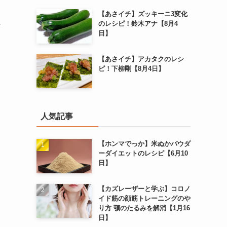
【あさイチ】ズッキーニ3変化
し
のレシピ！鈴木アナ【8月4
日】
【あさイチ】アカタクのレシ
ピ！下柳剛【8月4日】
人気記事
【ホンマでっか】米ぬかパウダ
ーダイエットのレシピ【6月10
日】
【カズレーザーと学ぶ】コロノ
イド筋の顔筋トレーニングのや
り方 顎のたるみを解消【1月16
日】