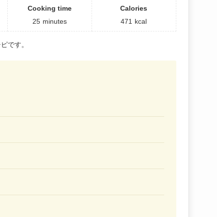
Cooking time
Calories
25
minutes
471
kcal
シピです。