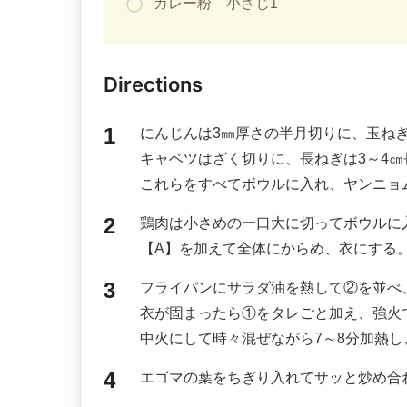
カレー粉 小さじ1
Directions
にんじんは3㎜厚さの半月切りに、玉ね
キャベツはざく切りに、長ねぎは3～4
これらをすべてボウルに入れ、ヤンニョ
鶏肉は小さめの一口大に切ってボウルに
【A】を加えて全体にからめ、衣にする
フライパンにサラダ油を熱して②を並べ
衣が固まったら①をタレごと加え、強火
中火にして時々混ぜながら7～8分加熱
エゴマの葉をちぎり入れてサッと炒め合