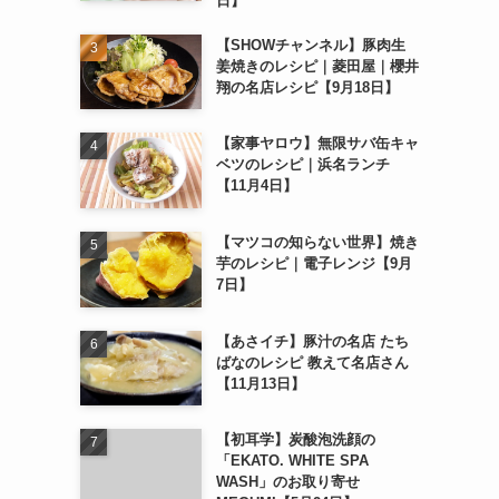
日】
【SHOWチャンネル】豚肉生
姜焼きのレシピ｜菱田屋｜櫻井
翔の名店レシピ【9月18日】
【家事ヤロウ】無限サバ缶キャ
ベツのレシピ｜浜名ランチ
【11月4日】
【マツコの知らない世界】焼き
芋のレシピ｜電子レンジ【9月
7日】
【あさイチ】豚汁の名店 たち
ばなのレシピ 教えて名店さん
【11月13日】
【初耳学】炭酸泡洗顔の
「EKATO. WHITE SPA
WASH」のお取り寄せ