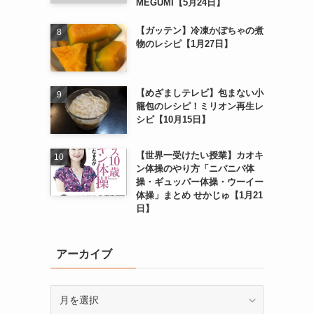
MEGUMI【5月24日】
【ガッテン】冷凍かぼちゃの煮
物のレシピ【1月27日】
【めざましテレビ】包まない小
籠包のレシピ！ミリオン再生レ
シピ【10月15日】
【世界一受けたい授業】カオキ
ン体操のやり方「ニパニパ体
操・ギュッパー体操・ウーイー
体操」まとめ せかじゅ【1月21
日】
アーカイブ
ア
ー