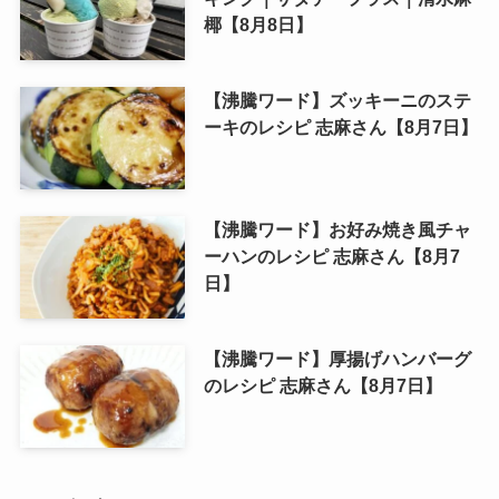
椰【8月8日】
【沸騰ワード】ズッキーニのステ
ーキのレシピ 志麻さん【8月7日】
【沸騰ワード】お好み焼き風チャ
ーハンのレシピ 志麻さん【8月7
日】
【沸騰ワード】厚揚げハンバーグ
のレシピ 志麻さん【8月7日】