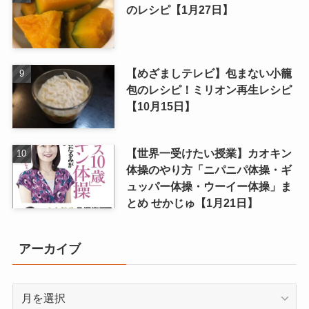
のレシピ【1月27日】
【めざましテレビ】包まない小籠
包のレシピ！ミリオン再生レシピ
【10月15日】
【世界一受けたい授業】カオキン
体操のやり方「ニパニパ体操・ギ
ュッパー体操・ウーイー体操」ま
とめ せかじゅ【1月21日】
アーカイブ
ア
ー