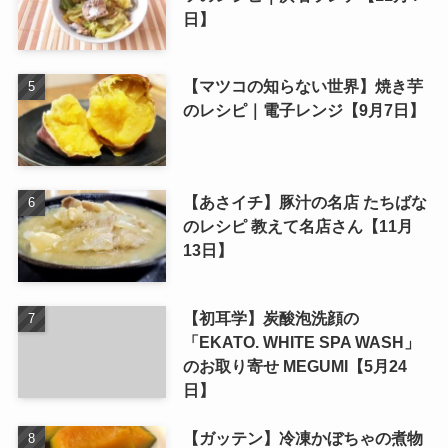
日】
【マツコの知らない世界】焼き芋
のレシピ｜電子レンジ【9月7日】
【あさイチ】豚汁の名店 たちばな
のレシピ 教えて名店さん【11月
13日】
【初耳学】炭酸泡洗顔の
「EKATO. WHITE SPA WASH」
のお取り寄せ MEGUMI【5月24
日】
【ガッテン】冷凍かぼちゃの煮物