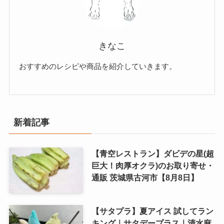
きなこ
おすすめのレシピや商品を紹介していきます。
新着記事
【青空レストラン】ダビデの星(超
巨大！肉厚オクラ)のお取り寄せ・
通販 茨城県古河市【8月8日】
【サタプラ】夏アイス 試してラン
キング｜サタデープラス｜清水麻